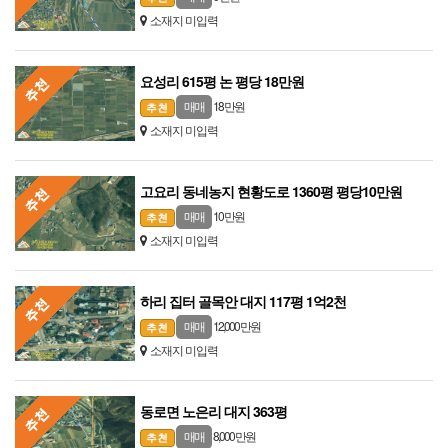
소재지 미입력
요성리 615평 논 평당 18만원
18 만원
매매
소재지 미입력
고요리 동네농지 현황도로 1360평 평당10만원
10 만원
매매
소재지 미입력
하리 집터 골목안 대지 117평 1억2천
12,000 만원
매매
소재지 미입력
동로면 노은리 대지 363평
8,000 만원
매매