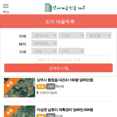
Toggle
navigation
메뉴
토지 매물목록
지역
테마
가격
검색하기
상주시 함창읍 대조리 150평 당55만원
55 만원
매매
소재지 미입력
마성면 남호리 계획관리 당40만 626평
0 만원
매매