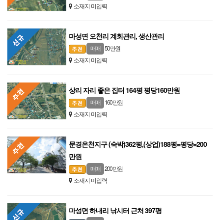
소재지 미입력
마성면 오천리 계회관리, 생산관리
50 만원
매매
소재지 미입력
상리 자리 좋은 집터 164평 평당160만원
160 만원
매매
소재지 미입력
문경온천지구 (숙박)362평,(상업)188평=평당=200
만원
200 만원
매매
소재지 미입력
마성면 하내리 낚시터 근처 397평