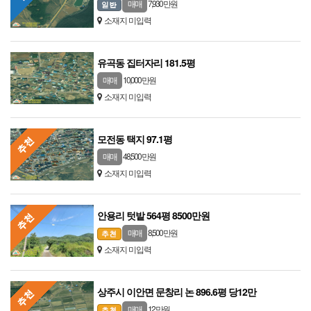
7,930 만원
매매
소재지 미입력
유곡동 집터자리 181.5평
10,000 만원
매매
소재지 미입력
모전동 택지 97.1평
48,500 만원
매매
소재지 미입력
안용리 텃밭 564평 8500만원
8,500 만원
매매
소재지 미입력
상주시 이안면 문창리 논 896.6평 당12만
12 만원
매매