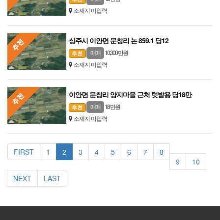
소재지 미입력
싱주시 이안면 문창리 논 859.1 당12
10,300 만원
매매
소재지 미입력
이안면 문창리 양지마을 근처 텃밭용 당18만
18 만원
매매
소재지 미입력
FIRST
1
2
3
4
5
6
7
8
9
10
NEXT
LAST