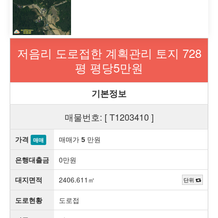
저음리 도로접한 계획관리 토지 728
평 평당5만원
기본정보
매물번호: [ T1203410 ]
가격
매매가
만원
5
매매
은행대출금
0만원
대지면적
2406.611㎡
단위
도로현황
도로접