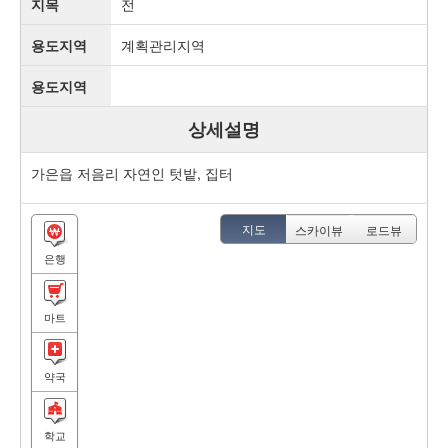
지목
전
용도지역
계획관리지역
용도지역
상세설명
가은읍 저음리 자연인 텃밭, 집터
지도
스카이뷰
로드뷰
은행
마트
약국
학교