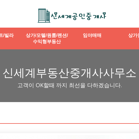
트/빌라
상가/모텔/원룸/펜션/
임야매매
상가
수익형부동산
신세계부동산중개사사무소
고객이 OK할때 까지 최선을 다하겠습니다.