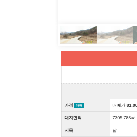
가격
매매가
81,0
매매
대지면적
7305.785㎡
지목
답