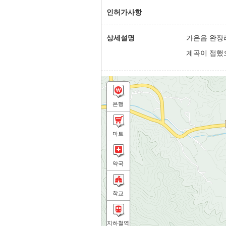
인허가사항
상세설명
가은읍 완장
계곡이 접했
은행
마트
약국
학교
지하철역