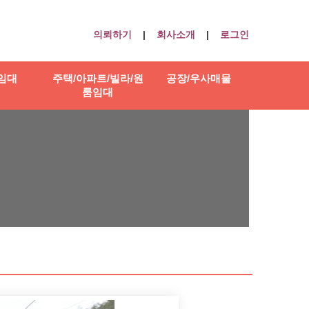
의뢰하기
|
회사소개
|
로그인
임대
주택/아파트/빌라/원
공장/우사매물
룸임대