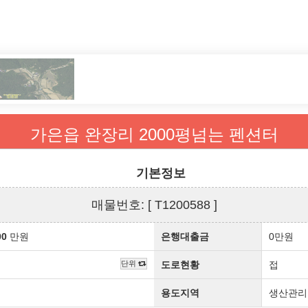
가은읍 완장리 2000평넘는 펜션터
기본정보
매물번호: [ T1200588 ]
00
만원
은행대출금
0만원
단위
도로현황
접
용도지역
생산관리