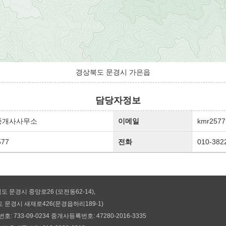
경상북도 문경시 가은읍
담당자정보
중개사사무소
이메일
kmr2577
577
전화
010-382
도 문경시 중앙로26 (모전동62-14),
경시 새재로426(문경읍하리189-1)
 733-09-0234 중개사등록번호: 47280-2016-3335