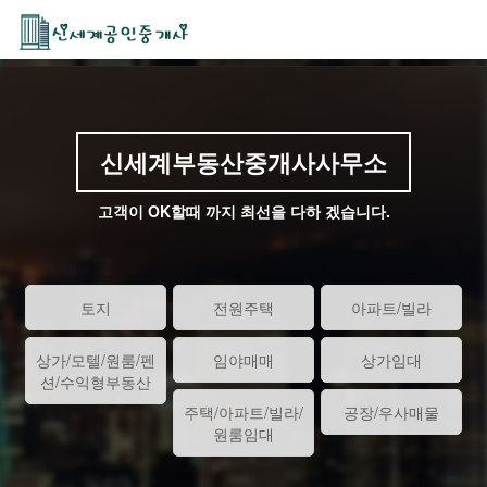
신세계부동산중개사사무소
고객이 OK할때 까지 최선을 다하 겠습니다.
토지
전원주택
아파트/빌라
상가/모텔/원룸/펜
임야매매
상가임대
션/수익형부동산
주택/아파트/빌라/
공장/우사매물
원룸임대