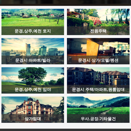
문경,상주,예천 토지
전원주택
문경시 아파트/빌라
문경시 상가/모텔/펜션
문경,상주,예천 임야
문경시 주택/아파트,원룸임대
상가임대
우사.공장.기타물건