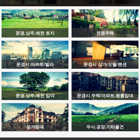
문경,상주,예천 토지
전원주택
문경시 아파트/빌라
문경시 상가/모텔/펜션
문경,상주,예천 임야
문경시 주택/아파트,원룸임대
상가임대
우사.공장.기타물건