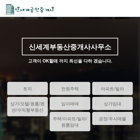
신세계부동산중개사사무소
고객이 OK할때 까지 최선을 다하 겠습니다.
토지
전원주택
아파트/빌라
상가/모텔/원룸/펜
임야매매
상가임대
션/수익형부동산
주택/아파트/빌라/
공장/우사매물
원룸임대