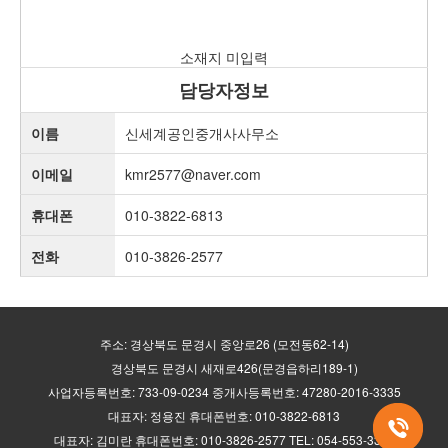
소재지 미입력
담당자정보
이름
신세계공인중개사사무소
이메일
kmr2577@naver.com
휴대폰
010-3822-6813
전화
010-3826-2577
주소: 경상북도 문경시 중앙로26 (모전동62-14)
경상북도 문경시 새재로426(문경읍하리189-1)
사업자등록번호: 733-09-0234 중개사등록번호: 47280-2016-3335
대표자: 정용진 휴대폰번호: 010-3822-6813
대표자: 김미란 휴대폰번호: 010-3826-2577 TEL: 054-553-3335