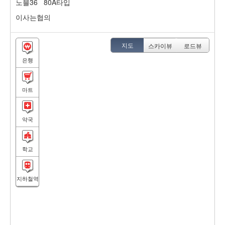
노블36 80A타입
이사는협의
지도
스카이뷰
로드뷰
은행
마트
약국
학교
지하철역