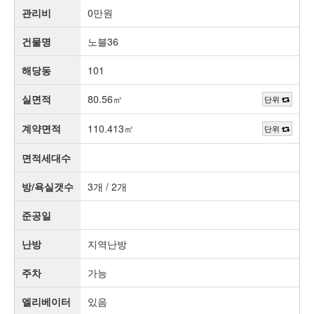
관리비
0만원
건물명
노블36
해당동
101
실면적
80.56㎡
단위
계약면적
110.413㎡
단위
면적세대수
방/욕실갯수
3개 / 2개
준공일
난방
지역난방
주차
가능
엘리베이터
있음