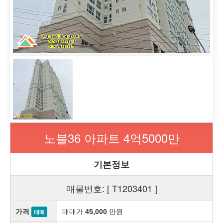
노블36 아파트 4억5000만
기본정보
매물번호: [ T1203401 ]
가격
매매가
만원
45,000
매매