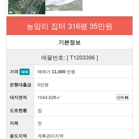
농암리 집터 316평 35만원
기본정보
매물번호: [ T1203396 ]
가격
매매가
만원
11,000
매매
은행대출금
0만원
대지면적
1044.628㎡
단위
도로현황
접
지목
전
용도지역
계획관리지역