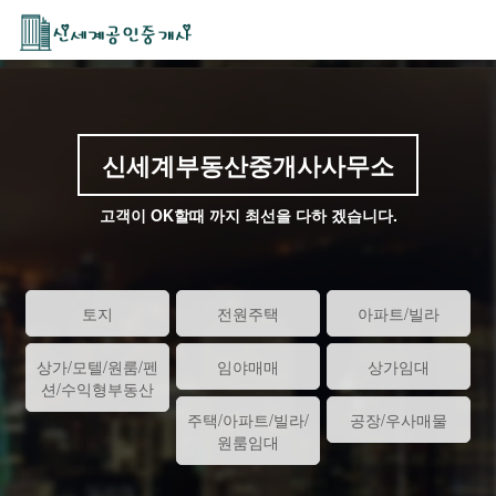
신세계부동산중개사사무소
고객이 OK할때 까지 최선을 다하 겠습니다.
토지
전원주택
아파트/빌라
상가/모텔/원룸/펜
임야매매
상가임대
션/수익형부동산
주택/아파트/빌라/
공장/우사매물
원룸임대