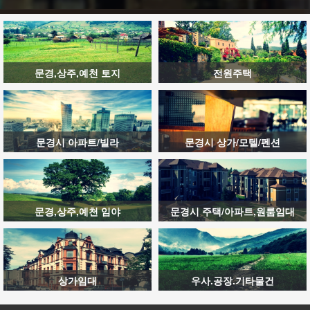
문경,상주,예천 토지
전원주택
문경시 아파트/빌라
문경시 상가/모텔/펜션
문경,상주,예천 임야
문경시 주택/아파트,원룸임대
상가임대
우사.공장.기타물건