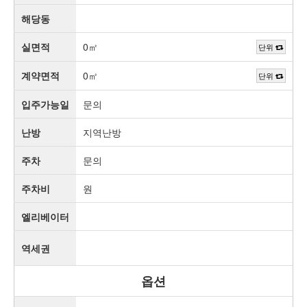
해당동
실면적
0㎡
단위
계약면적
0㎡
단위
입주가능일
문의
난방
지역난방
주차
문의
주차비
원
엘리베이터
역세권
옵션