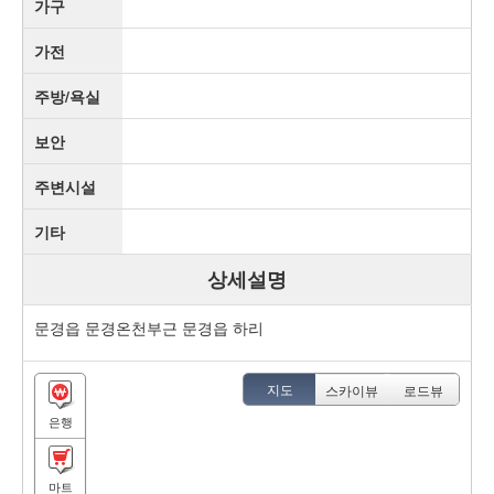
가구
가전
주방/욕실
보안
주변시설
기타
상세설명
문경읍 문경온천부근 문경읍 하리
지도
스카이뷰
로드뷰
은행
마트