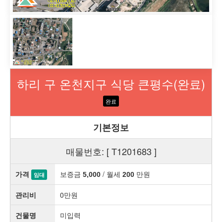
하리 구 온천지구 식당 큰평수(완료)
완료
기본정보
매물번호: [ T1201683 ]
가격
보증금
/ 월세
만원
5,000
200
임대
관리비
0만원
건물명
미입력