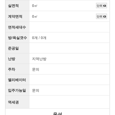
실면적
0㎡
단위
계약면적
0㎡
단위
면적세대수
방/욕실갯수
0개 / 0개
준공일
난방
지역난방
주차
문의
엘리베이터
입주가능일
문의
역세권
옵션