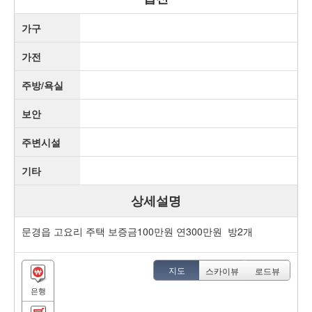
가구
가전
주방/욕실
보안
주변시설
기타
상세설명
문경읍 고요리 주택 보증금100만원 연300만원 방2개
지도
스카이뷰
로드뷰
은행