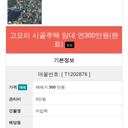
고요리 시골주택 임대 연300만원(완
료)
완료
기본정보
매물번호: [ T1202876 ]
가격
매매가
만원
300
매매
관리비
0만원
건물명
미입력
해당동