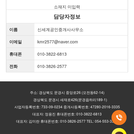
소재지 미입력
담당자정보
이름
신세계공인중개사사무소
이메일
kmr2577@naver.com
휴대폰
010-3822-6813
전화
010-3826-2577
주소: 경상북도 문경시 중앙로26 (모전동62-14)
경상북도 문경시 새재로426(문경읍하리189-1)
사업자등록번호: 733-09-0234 중개사등록번호: 47280-2016-3335
대표자: 정용진 휴대폰번호: 010-3822-6813
대표자: 김미란 휴대폰번호: 010-3826-2577 TEL: 054-553-3335