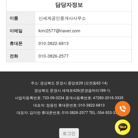
담당자정보
이름
신세계공인중개사사무소
이메일
kmr2577@naver.com
휴대폰
010-3822-6813
전화
010-3826-2577
주소: 경상북도 문경시 중앙로26 (모전동62-14)
경상북도 문경시 새재로426(문경읍하리189-1)
사업자등록번호: 733-09-0234 중개사등록번호: 47280-2016-3335
대표자: 정용진 휴대폰번호: 010-3822-6813
대표자: 김미란 휴대폰번호: 010-3826-2577 TEL: 054-553-3335
로그인