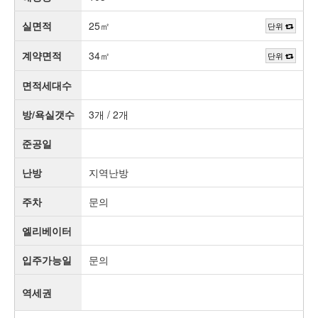
실면적
25㎡
단위
계약면적
34㎡
단위
면적세대수
방/욕실갯수
3개 / 2개
준공일
난방
지역난방
주차
문의
엘리베이터
입주가능일
문의
역세권