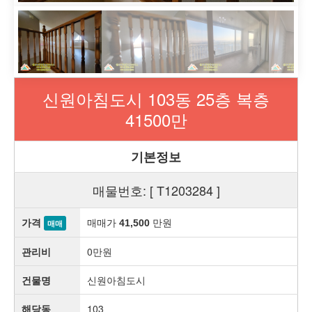
신원아침도시 103동 25층 복층
41500만
기본정보
매물번호: [ T1203284 ]
가격
매매가
만원
41,500
매매
관리비
0만원
건물명
신원아침도시
해당동
103