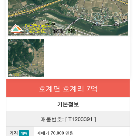
호계면 호계리 7억
기본정보
매물번호: [ T1203391 ]
가격
매매가
만원
70,000
매매