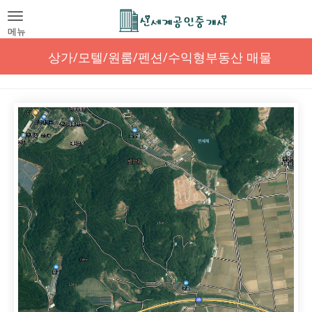
Toggle
navigation
메뉴
상가/모텔/원룸/펜션/수익형부동산 매물