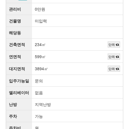
관리비
0만원
건물명
미입력
해당동
건축면적
234㎡
단위
연면적
599㎡
단위
대지면적
3894㎡
단위
입주가능일
문의
엘리베이터
없음
난방
지역난방
주차
가능
주차비
원