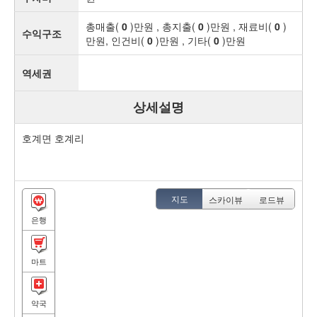
총매출(
0
)만원 , 총지출(
0
)만원 , 재료비(
0
)
수익구조
만원, 인건비(
0
)만원 , 기타(
0
)만원
역세권
상세설명
호계면 호계리
지도
스카이뷰
로드뷰
은행
마트
약국