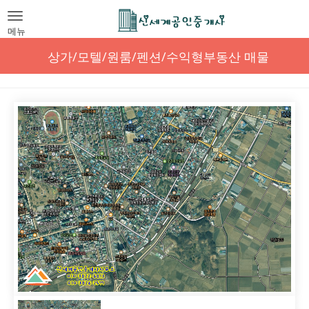
Toggle
navigation
메뉴
상가/모텔/원룸/펜션/수익형부동산 매물