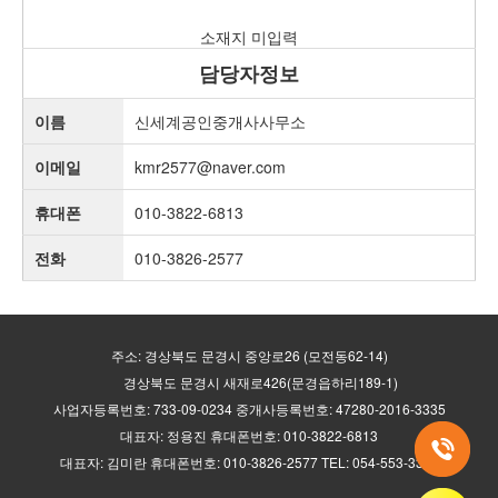
소재지 미입력
담당자정보
이름
신세계공인중개사사무소
이메일
kmr2577@naver.com
휴대폰
010-3822-6813
전화
010-3826-2577
주소: 경상북도 문경시 중앙로26 (모전동62-14)
경상북도 문경시 새재로426(문경읍하리189-1)
사업자등록번호: 733-09-0234 중개사등록번호: 47280-2016-3335
대표자: 정용진 휴대폰번호: 010-3822-6813
대표자: 김미란 휴대폰번호: 010-3826-2577 TEL: 054-553-3335