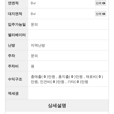
연면적
0㎡
단위
대지면적
0㎡
단위
입주가능일
문의
엘리베이터
난방
지역난방
주차
문의
주차비
원
총매출(
0
)만원 , 총지출(
0
)만원 , 재료비(
0
)
수익구조
만원, 인건비(
0
)만원 , 기타(
0
)만원
역세권
상세설명