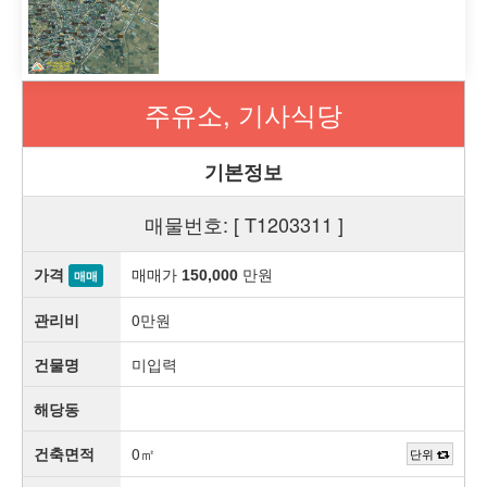
주유소, 기사식당
기본정보
매물번호: [ T1203311 ]
가격
매매가
만원
150,000
매매
관리비
0만원
건물명
미입력
해당동
건축면적
0㎡
단위