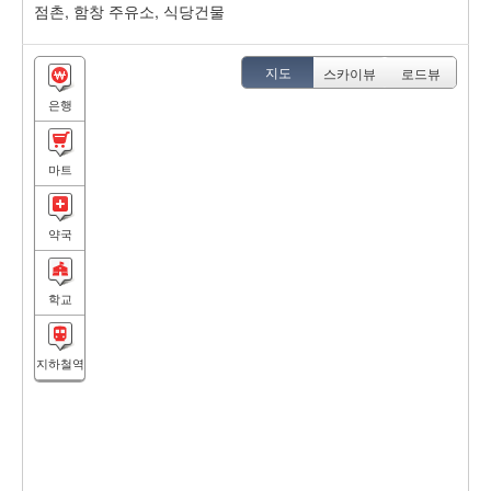
점촌, 함창 주유소, 식당건물
지도
스카이뷰
로드뷰
은행
마트
약국
학교
지하철역