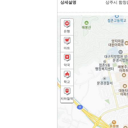
상세설명
상주시 함창읍
은행
마트
약국
학교
지하철역