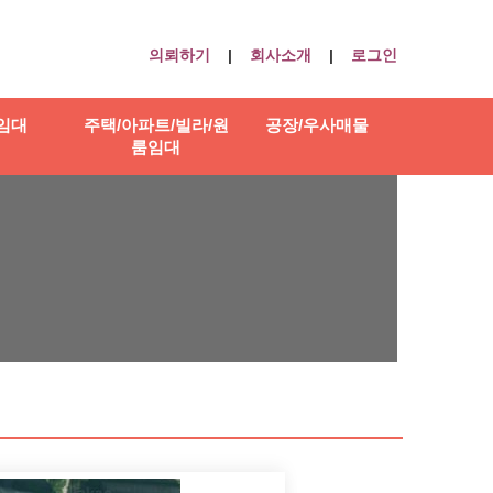
의뢰하기
|
회사소개
|
로그인
임대
주택/아파트/빌라/원
공장/우사매물
룸임대