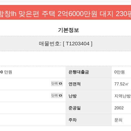
길
함창lh 맞은편 주택 2억6000만원 대지 230
기본정보
매물번호: [ T1203404 ]
00
만원
은행대출금
0만원
단위
연면적
77.52㎡
단위
난방
지역난방
준공일
2002
주차
문의