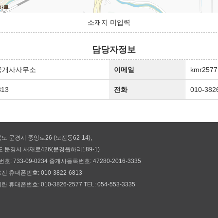
소재지 미입력
담당자정보
중개사사무소
이메일
kmr2577
813
전화
010-382
도 문경시 중앙로26 (모전동62-14),
북서
경시 새재로426(문경읍하리189-1)
남동
 733-09-0234 중개사등록번호: 47280-2016-3335
진 휴대폰번호: 010-3822-6813
 휴대폰번호: 010-3826-2577 TEL: 054-553-3335