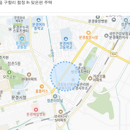
 구향리 함창 lh 맞은편 주택