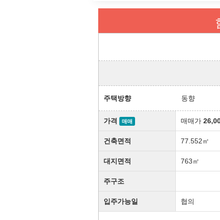
주택방향
동향
가격
매매가
26,0
매매
건축면적
77.552㎡
대지면적
763㎡
주구조
입주가능일
협의