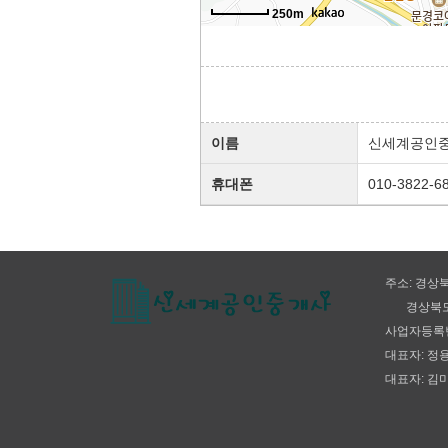
250m
이름
신세계공인
휴대폰
010-3822-6
주소: 경상북
경상북도 문
사업자등록번호:
대표자: 정용
대표자: 김미란
, KnWorks