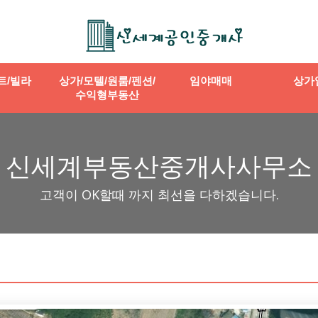
트/빌라
상가/모텔/원룸/펜션/
임야매매
상가
수익형부동산
신세계부동산중개사사무소
고객이 OK할때 까지 최선을 다하겠습니다.