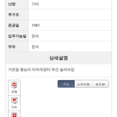
난방
기타
주구조
준공일
1981
입주가능일
문의
주차
문의
상세설명
가은읍 왕능리 아자개장터 부근 슬라브집
지도
스카이뷰
로드뷰
은행
마트