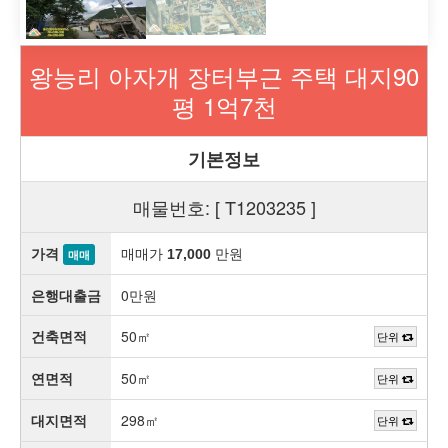
왕능리 아자개 장터부근 주택 대지90
평 1억7천
기본정보
매물번호: [ T1203235 ]
가격
매매가
만원
17,000
매매
은행대출금
0만원
건축면적
50㎡
단위
연면적
50㎡
단위
대지면적
298㎡
단위