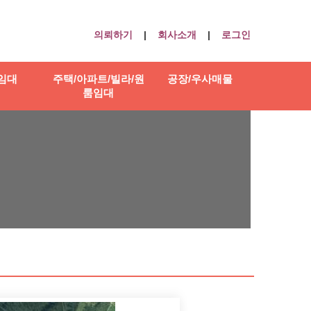
의뢰하기
|
회사소개
|
로그인
임대
주택/아파트/빌라/원
공장/우사매물
룸임대