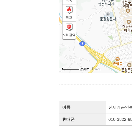
약국
학교
지하철역
250m
이름
신세계공인
휴대폰
010-3822-6