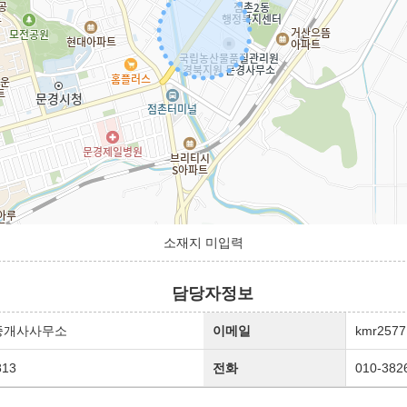
소재지 미입력
담당자정보
중개사사무소
이메일
kmr2577
813
전화
010-382