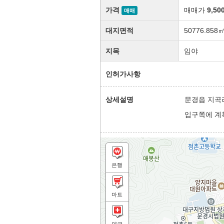
가격
매매가
9,50
매매
대지면적
50776.858
지목
임야
인허가사항
상세설명
문경읍 지곡
입구쪽에 계획
은행
마트