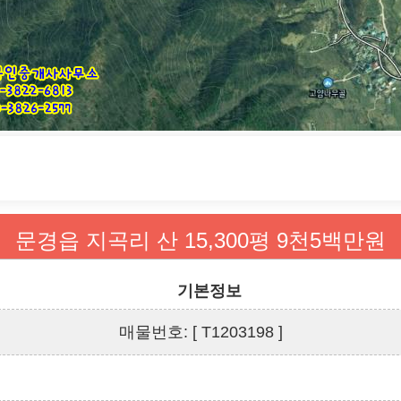
길
문경읍 지곡리 산 15,300평 9천5백만원
기본정보
매물번호: [ T1203198 ]