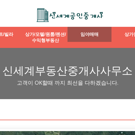
트/빌라
상가/모텔/원룸/펜션/
임야매매
상가
수익형부동산
신세계부동산중개사사무소
고객이 OK할때 까지 최선을 다하겠습니다.