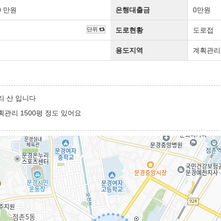
0
만원
은행대출금
0만원
㎡
단위
도로현황
도로접
용도지역
계획관리
리 산 입니다
관리 1500평 정도 있어요