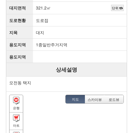
대지면적
321.2㎡
단위
도로현황
도로접
지목
대지
용도지역
1종일반주거지역
용도지역
상세설명
모전동 택지
지도
스카이뷰
로드뷰
은행
마트