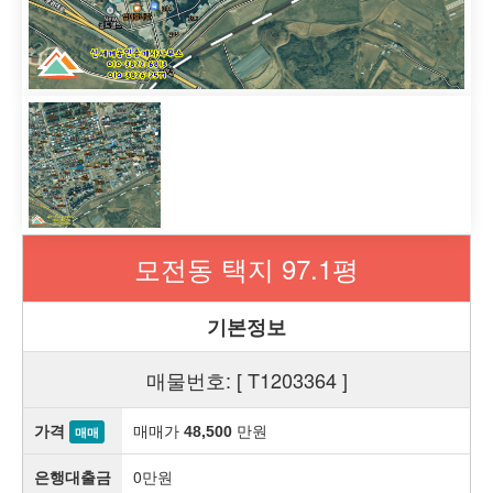
모전동 택지 97.1평
기본정보
매물번호: [ T1203364 ]
가격
매매가
만원
48,500
매매
은행대출금
0만원