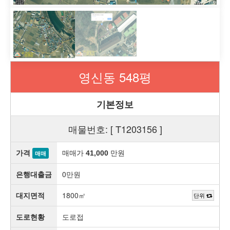
영신동 548평
기본정보
매물번호: [ T1203156 ]
가격
매매가
만원
41,000
매매
은행대출금
0만원
대지면적
1800㎡
단위
도로현황
도로접