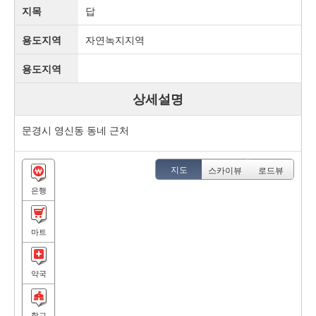
지목
답
용도지역
자연녹지지역
용도지역
상세설명
문경시 영신동 동네 근처
지도
스카이뷰
로드뷰
은행
마트
약국
학교