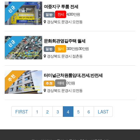
여중지구 투룸 전세
4,000 만원
전세
경상북도 문경시 모전동
문화회관옆길주택 월세
300 만원 / 30 만원
월세
경상북도 문경시 점촌동
터미널근처원룸임대,전세,반전세
0 만원
매매
경상북도 문경시 모전동
FIRST
1
2
3
4
5
6
LAST