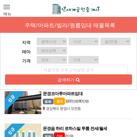
Toggle
navigation
메뉴
주택/아파트/빌라/원룸임대 매물목록
지역
테마
가격
검색하기
문경코아루아파트임대
3,000 만원 / 80 만원
월세
경상북도 문경시 모전동
문경읍 하리 로하스빌 투룸 전세/월세
0 만원
전세