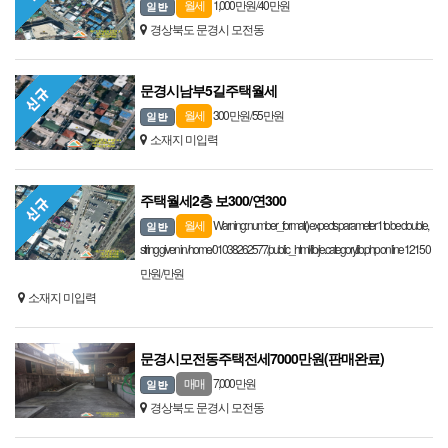
1,000 만원 / 40 만원
월세
경상북도 문경시 모전동
문경시남부5길주택월세
300 만원 / 55 만원
월세
소재지 미입력
주택월세2층 보300/연300
Warning: number_format() expects parameter 1 to be double,
월세
string given in /home/01038262577/public_html/lib/je.category.lib.php on line 1215 0
만원 / 만원
소재지 미입력
문경시모전동주택전세7000만원(판매완료)
7,000 만원
매매
경상북도 문경시 모전동