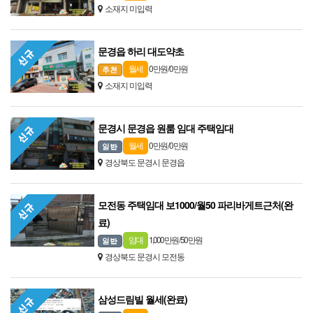
소재지 미입력
문경읍 하리 대도약초
0 만원 / 0 만원
월세
소재지 미입력
문경시 문경읍 원룸 임대 주택임대
0 만원 / 0 만원
월세
경상북도 문경시 문경읍
모전동 주택임대 보1000/월50 파리바게트근처(완
료)
1,000 만원 / 50 만원
임대
경상북도 문경시 모전동
삼성드림빌 월세(완료)