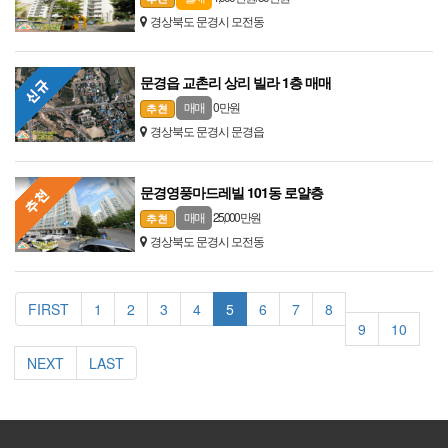
경상북도 문경시 모전동
문경읍 교촌리 상리 빌라 1층 매매
0 만원
매매
경상북도 문경시 문경읍
문경영풍마드레빌 101동 로얄층
25,000 만원
매매
경상북도 문경시 모전동
FIRST
1
2
3
4
5
6
7
8
9
10
NEXT
LAST