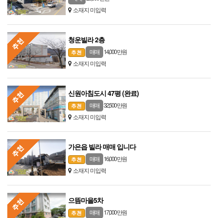
소재지 미입력
청운빌라 2층
14,000 만원
매매
소재지 미입력
신원아침도시 47평 (완료)
32,500 만원
매매
소재지 미입력
가은읍 빌라 매매 입니다
16,000 만원
매매
소재지 미입력
으뜸마을5차
17,000 만원
매매