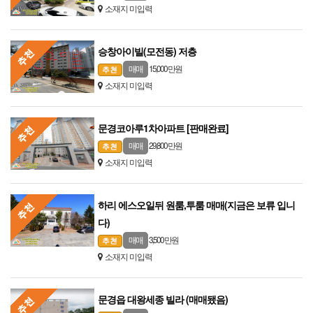
소재지 미입력
승창아이빌(모전동) 저층
15,000 만원
매매
소재지 미입력
문경코아루1차아파트 [판매완료]
29,800 만원
매매
소재지 미입력
하리 에스오일뒤 원룸,투룸 매매(지금은 보류 입니
다)
3,500 만원
매매
소재지 미입력
문경읍 대왕세종 빌라 (매매됐음)