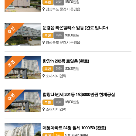
15,000 만원
매매
경상북도 문경시 문경읍
문경읍 라온팰리스 앞동 (완료 입니다)
18,000 만원
매매
경상북도 문경시 문경읍
함창lh 202동 로얄층 (완료)
20,500 만원
매매
소재지 미입력
함창LH전세 201동 1억6000만원 현재공실
16,000 만원
매매
소재지 미입력
매봉아파트 24평 월세 1000/50 (완료)
1,000 만원 / 50 만원
월세