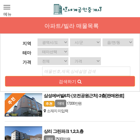
Toggle
navigation
메뉴
아파트/빌라 매물목록
지역
테마
가격
검색하기
삼성에버빌6차 (모전공원근처) 2층[판매완료]
17,000 만원
매매
소재지 미입력
상리 그린파크 1,2,3,층
25,000 만원
매매