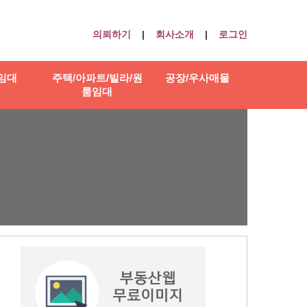
의뢰하기
|
회사소개
|
로그인
임대
주택/아파트/빌라/원
공장/우사매물
룸임대