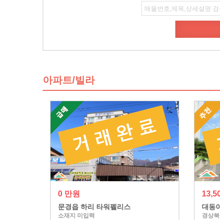
아파트/빌라
0 만원
13,
문경읍 하리 타워펠리스
대동아
소재지 미입력
경상북