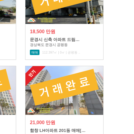
18,500 만원
문경시 신축 아파트 드림…
경상북도 문경시 공평동
매매
112.397㎡ | 0㎡ | 공평동 ..
21,000 만원
함창 LH아파트 201동 매매[…