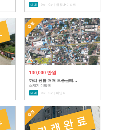
매매
0㎡ | 0㎡ | 함창LH아파트
130,000 만원
하리 원룸 매매 보증금빼…
소재지 미입력
매매
0㎡ | 0㎡ | 미입력