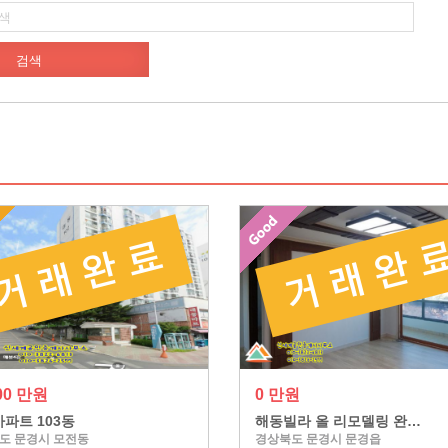
500 만원
0 만원
파트 103동
해동빌라 올 리모델링 완…
도 문경시 모전동
경상북도 문경시 문경읍