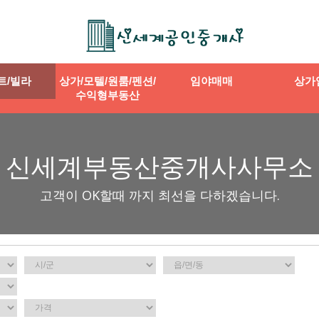
트/빌라
상가/모텔/원룸/펜션/
임야매매
상가
수익형부동산
신세계부동산중개사사무소
고객이 OK할때 까지 최선을 다하겠습니다.