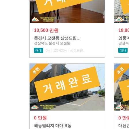
10,500 만원
18,
문경시 모전동 삼성드림…
영풍마
경상북도 문경시 모전동
경상북
매매
0㎡ | 125.620㎡ | 삼성드림..
매매
0 만원
0 만
해동빌리지 매매 B동
대원킌