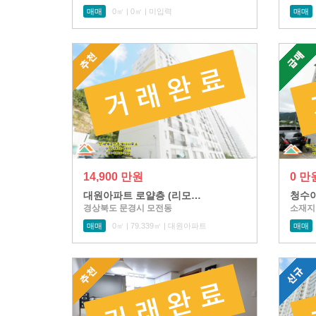
매매
0㎡ | 0㎡ | 미입력
매매
14,900 만원
0 만
대원아파트 로얄층 (리모…
청수아
경상북도 문경시 모전동
소재지
매매
0㎡ | 79.339㎡ | 대원아파트
매매