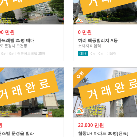
800 만원
0 만원
드레빌 25평 매매
하리 해동빌리지 A동
도 문경시 모전동
소재지 미입력
0㎡ | 0㎡ | 영풍마드레빌 25평
매매
0㎡ | 0㎡ | 미입력
원
22,000 만원
즈빌 문경읍 빌라
함창LH 아파트 30평[완료]