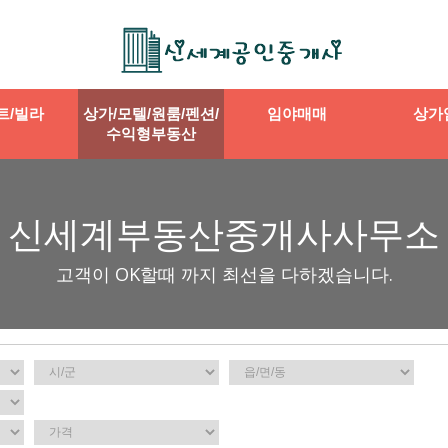
트/빌라
상가/모텔/원룸/펜션/
임야매매
상가
수익형부동산
신세계부동산중개사사무소
고객이 OK할때 까지 최선을 다하겠습니다.