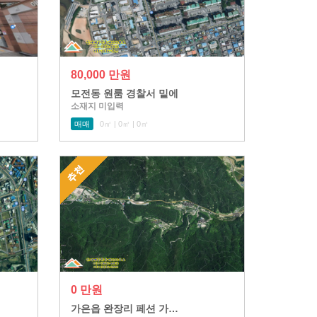
80,000 만원
모전동 원룸 경찰서 밑에
소재지 미입력
매매
0㎡ | 0㎡ | 0㎡
0 만원
가은읍 완장리 페션 가…