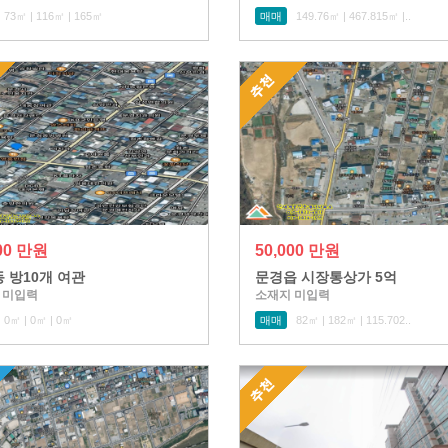
73㎡ | 116㎡ | 165㎡
매매
149.76㎡ | 467.815㎡ |..
000 만원
50,000 만원
 방10개 여관
문경읍 시장통상가 5억
 미입력
소재지 미입력
0㎡ | 0㎡ | 0㎡
매매
82㎡ | 182㎡ | 115.702..