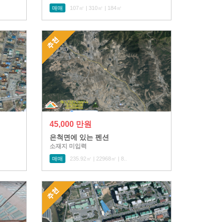
매매
107㎡ | 310㎡ | 184㎡
45,000 만원
은척면에 있는 펜션
소재지 미입력
매매
235.92㎡ | 22968㎡ | 8..