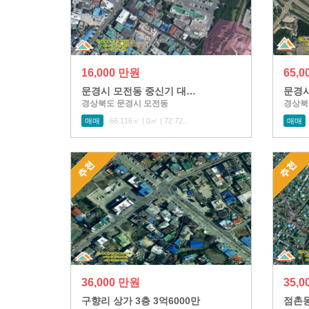
16,000 만원
65,
문경시 모전동 중신기 대…
문경시
경상북도 문경시 모전동
경상북
매매
66.116㎡ | 0㎡ | 72.72..
매매
36,000 만원
35,
구향리 상가 3층 3억6000만
점촌동