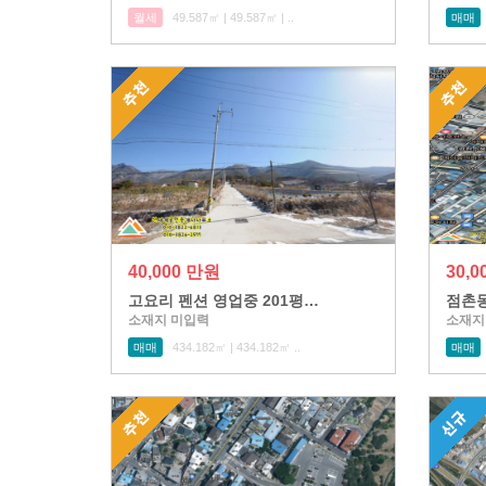
월세
49.587㎡ | 49.587㎡ | ..
매매
40,000 만원
30,
고요리 펜션 영업중 201평…
점촌동
소재지 미입력
소재지
매매
434.182㎡ | 434.182㎡ ..
매매