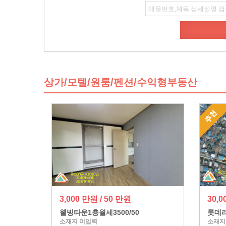
상가/모텔/원룸/펜션/수익형부동산
3,000 만원 / 50 만원
30,
웰빙타운1층월세3500/50
롯데리
소재지 미입력
소재지