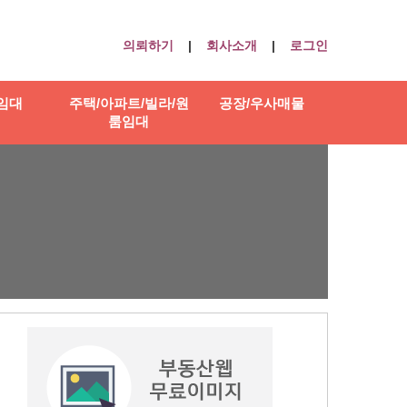
의뢰하기
|
회사소개
|
로그인
임대
주택/아파트/빌라/원
공장/우사매물
룸임대