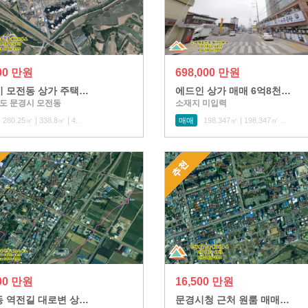
000 만원
698,000 만원
 모전동 상가 주택…
에드인 상가 매매 6억8천…
도 문경시 모전동
소재지 미입력
280.25㎡ | 338.8㎡ | 4..
매매
198.347㎡ | 198.347㎡ ..
000 만원
16,500 만원
 역전길 대로변 상…
문경시청 근처 원룸 매매…