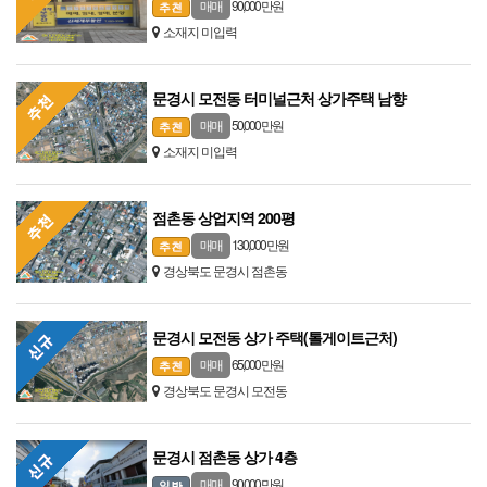
90,000 만원
매매
소재지 미입력
문경시 모전동 터미널근처 상가주택 남향
50,000 만원
매매
소재지 미입력
점촌동 상업지역 200평
130,000 만원
매매
경상북도 문경시 점촌동
문경시 모전동 상가 주택(톨게이트근처)
65,000 만원
매매
경상북도 문경시 모전동
문경시 점촌동 상가 4층
90,000 만원
매매