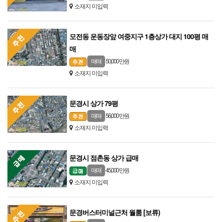
소재지 미입력
모전동 운동장앞 여중지구 1층상가 대지 100평 매
매
50,000 만원
매매
소재지 미입력
문경시 상가 79평
56,000 만원
매매
소재지 미입력
문경시 점촌동 상가 급매
45,000 만원
매매
소재지 미입력
문경버스터미널근처 월룸 [보류)