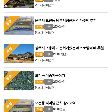
소재지 미입력
문경시 모전동 남부시장근처 상가주택 추천
25,000 만원
매매
소재지 미입력
상주시 조용하고 분위기있는 레스토랑 매매 추천
210,000 만원
매매
소재지 미입력
모전동 여중지구상가
26,000 만원
매매
소재지 미입력
모전동 터미널 근처 상가 8억
80,000 만원
매매