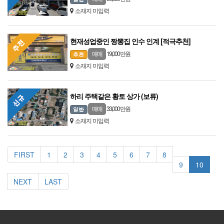
소재지 미입력
현재성업중인 짱뽕집 인수 인계 [적극추천]
19,000 만원
매매
소재지 미입력
하리 주택같은 황토 상가 (보류)
33,000 만원
매매
소재지 미입력
FIRST
1
2
3
4
5
6
7
8
9
10
NEXT
LAST