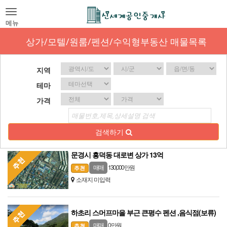
Toggle
navigation
메뉴
상가/모텔/원룸/펜션/수익형부동산 매물목록
지역
테마
가격
검색하기
문경시 흥덕동 대로변 상가 13억
130,000 만원
매매
소재지 미입력
하초리 스머프마을 부근 큰평수 펜션 ,음식점(보류)
0 만원
매매