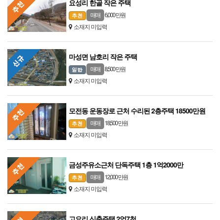
요성리 한골 작은 주택
6,000 만원
매매
소재지 미입력
마성면 남호리 작은 주택
8,500 만원
매매
소재지 미입력
모전동 운동장로 근처 수리된 2층주택 18500만원
18,500 만원
매매
소재지 미입력
금성주유소근처 단독주택 1층 1억2000만
12,000 만원
매매
소재지 미입력
고요리 신축주택 2억7천