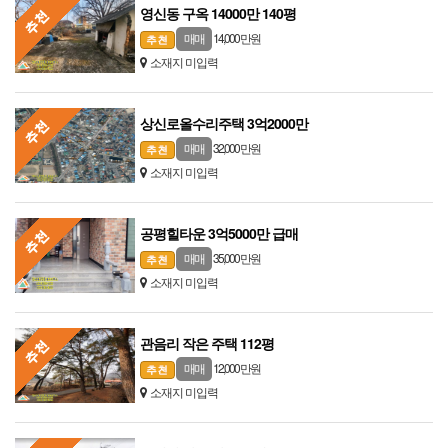
영신동 구옥 14000만 140평
14,000 만원
매매
소재지 미입력
상신로올수리주택 3억2000만
32,000 만원
매매
소재지 미입력
공평힐타운 3억5000만 급매
35,000 만원
매매
소재지 미입력
관음리 작은 주택 112평
12,000 만원
매매
소재지 미입력