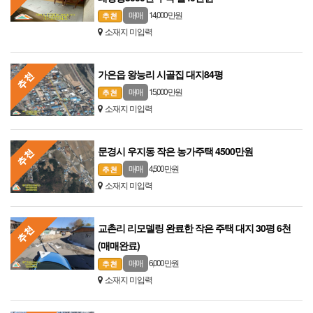
14,000 만원
매매
소재지 미입력
가은읍 왕능리 시골집 대지84평
15,000 만원
매매
소재지 미입력
문경시 우지동 작은 농가주택 4500만원
4,500 만원
매매
소재지 미입력
교촌리 리모델링 완료한 작은 주택 대지 30평 6천
(매매완료)
6,000 만원
매매
소재지 미입력