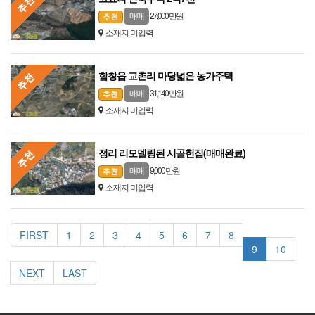
27,000 만원
매매
소재지 미입력
함창읍 교촌리 마당넓은 농가주택
31,140 만원
매매
소재지 미입력
정리 리모델링된 시골헌집(매매완료)
9,000 만원
매매
소재지 미입력
FIRST
1
2
3
4
5
6
7
8
9
10
NEXT
LAST