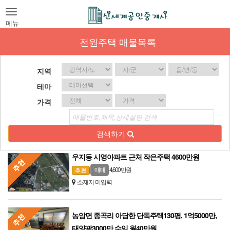
Toggle
navigation
메뉴
전원주택 매물목록
지역
테마
가격
검색하기
우지동 시영아파트 근처 작은주택 4600만원
4,600 만원
매매
소재지 미입력
농암면 종곡리 아담한 단독주택130평, 1억5000만,
태양광3000만 수익 월40만원