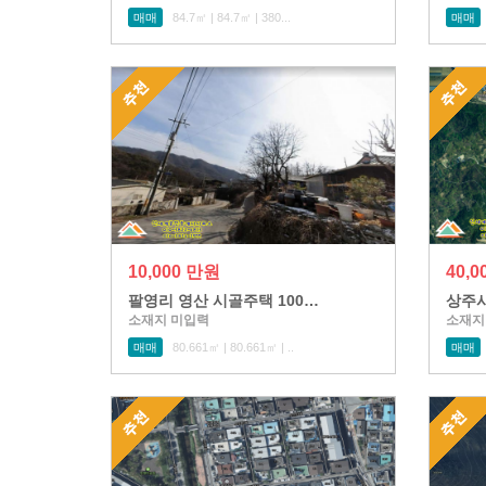
매매
84.7㎡ | 84.7㎡ | 380...
매매
10,000 만원
40,
팔영리 영산 시골주택 100…
상주시
소재지 미입력
소재지
매매
80.661㎡ | 80.661㎡ | ..
매매