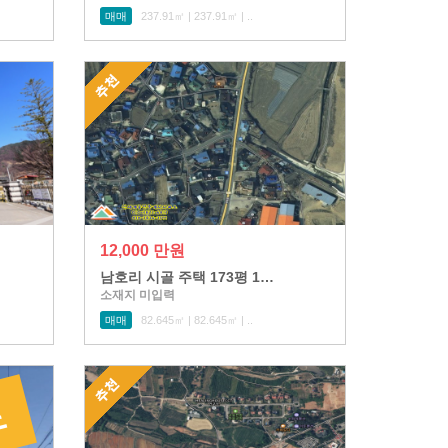
매매
237.91㎡ | 237.91㎡ | ..
12,000 만원
남호리 시골 주택 173평 1…
소재지 미입력
매매
82.645㎡ | 82.645㎡ | ..