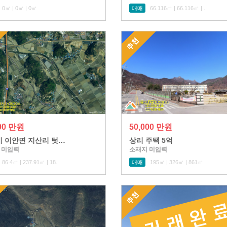
0㎡ | 0㎡ | 0㎡
매매
66.116㎡ | 66.116㎡ | ..
000 만원
50,000 만원
 이안면 지산리 텃…
상리 주택 5억
 미입력
소재지 미입력
86.4㎡ | 237.91㎡ | 18..
매매
195㎡ | 326㎡ | 861㎡