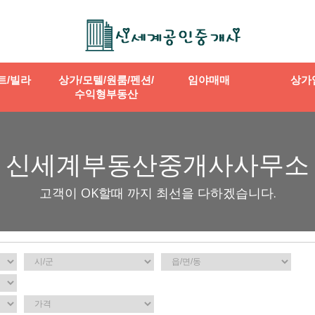
트/빌라
상가/모텔/원룸/펜션/
임야매매
상가
수익형부동산
신세계부동산중개사사무소
고객이 OK할때 까지 최선을 다하겠습니다.