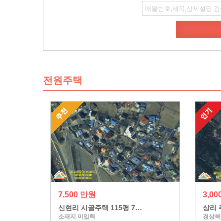
전원주택
7,500 만원
3,0
신현리 시골주택 115평 7…
상리 
소재지 미입력
경상북