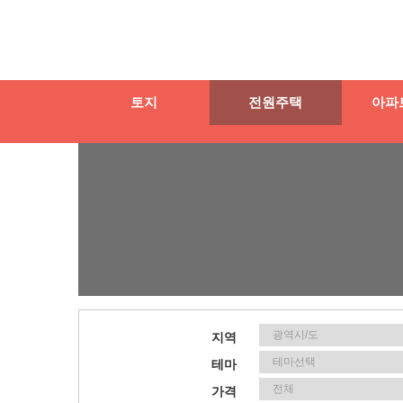
토지
전원주택
아파
지역
테마
가격