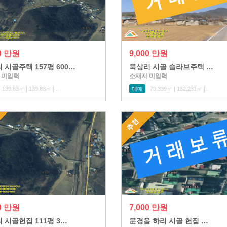
00 만원
9,000 만원
 시골주택 157평 600…
묵상리 시골 슬라브주택 …
 미입력
소재지 미입력
139.83㎡ | 139.83㎡ | ..
매매
79.339㎡ | 132.231㎡ |..
00 만원
7,000 만원
 시골헌집 111평 3…
문경읍 하리 시골 헌집 …