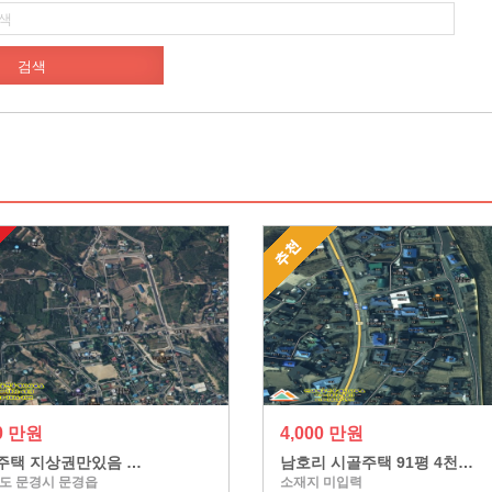
00 만원
4,000 만원
주택 지상권만있음 …
남호리 시골주택 91평 4천…
도 문경시 문경읍
소재지 미입력