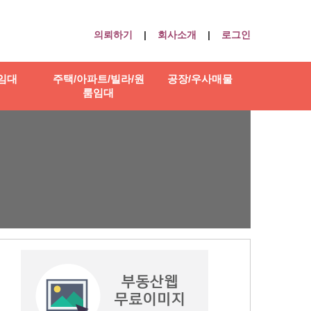
의뢰하기
|
회사소개
|
로그인
임대
주택/아파트/빌라/원
공장/우사매물
룸임대