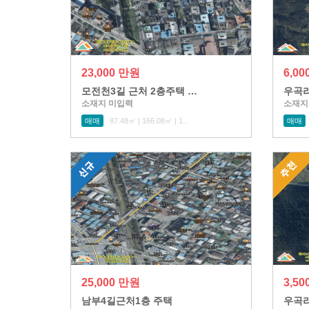
23,000 만원
6,0
모전천3길 근처 2층주택 …
우곡리
소재지 미입력
소재지
매매
87.48㎡ | 166.08㎡ | 1..
매매
25,000 만원
3,5
남부4길근처1층 주택
우곡리