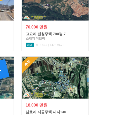
70,000 만원
고요리 전원주택 790평 7…
소재지 미입력
매매
99.174㎡ | 142.149㎡ |..
18,000 만원
남호리 시골주택 대지140…