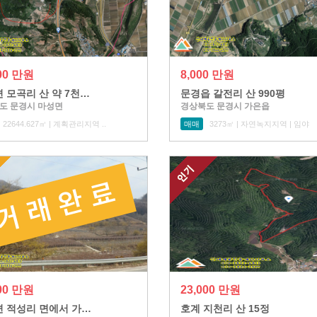
000 만원
8,000 만원
 모곡리 산 약 7천…
문경읍 갈전리 산 990평
도 문경시 마성면
경상북도 문경시 가은읍
22644.627㎡ | 계획관리지역 ..
매매
3273㎡ | 자연녹지지역 | 임야
000 만원
23,000 만원
 적성리 면에서 가…
호계 지천리 산 15정