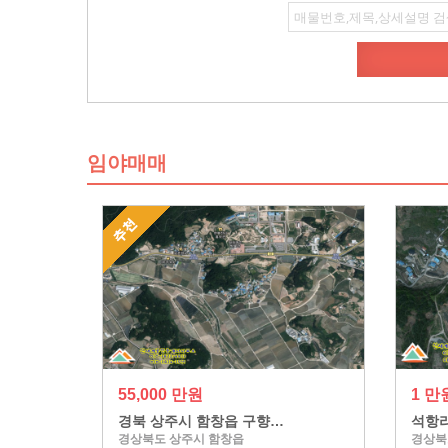
임야매매
55,000 만원
1 만
경북 상주시 함창읍 구향…
석항리
경상북도 상주시 함창읍
경상북