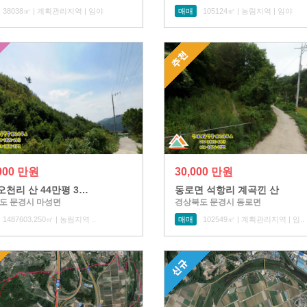
38038㎡ | 계획관리지역 | 임야
매매
105124㎡ | 농림지역 | 임야
,000 만원
30,000 만원
오천리 산 44만평 3…
동로면 석항리 계곡낀 산
도 문경시 마성면
경상북도 문경시 동로면
1487603.250㎡ | 농림지역 ..
매매
102549㎡ | 계획관리지역 | 임..