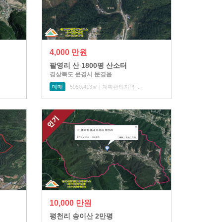
4,000 만원
팔영리 산 1800평 산소터
경상북도 문경시 문경읍
매매
5950.413㎡ | 계획관리지역 |..
10,000 만원
평천리 송이산 2만평