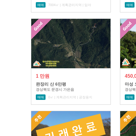
매매
7004㎡ | 계획관리지역 | 임야
매매
1 만원
450
완장리 산 6만평
마성 
경상북도 문경시 가은읍
경상북
매매
0㎡ | 계획관리지역 | 공장용지
매매