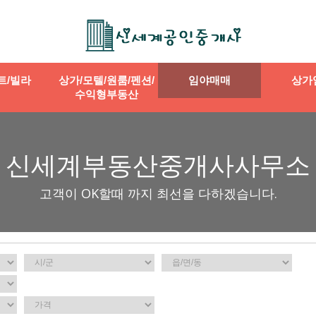
트/빌라
상가/모텔/원룸/펜션/
임야매매
상가
수익형부동산
신세계부동산중개사사무소
고객이 OK할때 까지 최선을 다하겠습니다.