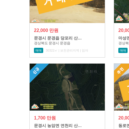
22,000 만원
20,
문경시 문경읍 당포리 산…
마성면
경상북도 문경시 문경읍
경상북
매매
30322㎡ | 보전관리지역 | 임야
매매
1,700 만원
20,
문경시 농암면 연천리 산…
동로면