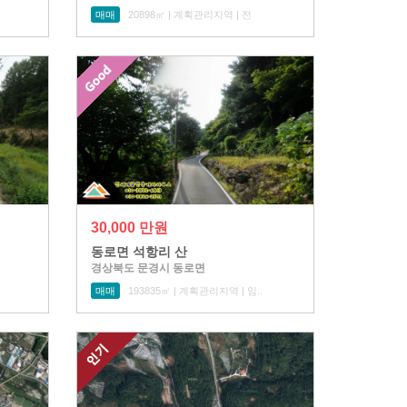
매매
20898㎡ | 계획관리지역 | 전
30,000 만원
동로면 석항리 산
경상북도 문경시 동로면
매매
193835㎡ | 계획관리지역 | 임..