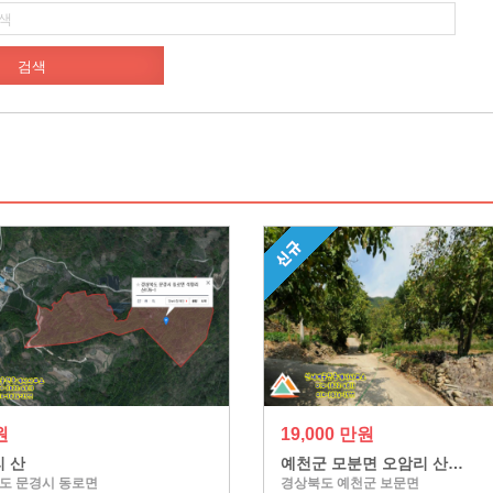
원
19,000 만원
 산
예천군 모분면 오암리 산…
도 문경시 동로면
경상북도 예천군 보문면