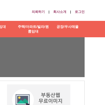
의뢰하기
|
회사소개
|
로그인
임대
주택/아파트/빌라/원
공장/우사매물
룸임대