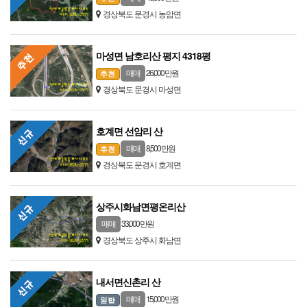
경상북도 문경시 농암면
마성면 남호리산 평지 4318평
26,000 만원
매매
경상북도 문경시 마성면
호계면 선암리 산
8,500 만원
매매
경상북도 문경시 호계면
상주시화남면평온리산
33,000 만원
매매
경상북도 상주시 화남면
내서면신촌리 산
15,000 만원
매매