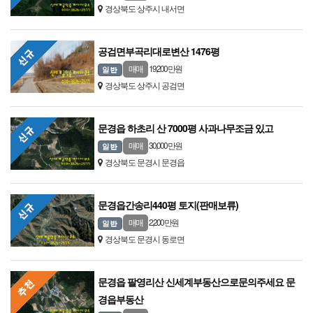
경상북도 상주시 내서면
공검면부곡리대로변산 1476평
19,200 만원
매매
경상북도 상주시 공검면
문경읍 하초리 산 7000평 사과나무조금 있고
30,000 만원
매매
경상북도 문경시 문경읍
문경읍간송리440평 토지(판매보류)
2,200 만원
매매
경상북도 문경시 동로면
문경읍 팔영리산 신세계부동산으로문의주세요 문
경읍부동산