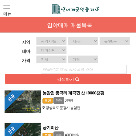
Toggle
navigation
메뉴
임야매매 매물목록
지역
테마
가격
검색하기
농암면 종곡리 계곡낀 산 19000천평
0 만원
매매
경상북도 문경시 농암면
궁기리산
40,000 만원
매매